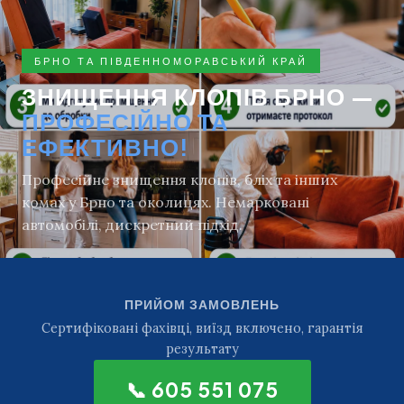
БРНО ТА ПІВДЕННОМОРАВСЬКИЙ КРАЙ
ЗНИЩЕННЯ КЛОПІВ БРНО —
ПРОФЕСІЙНО ТА
ЕФЕКТИВНО!
Професійне знищення клопів, бліх та інших
комах у Брно та околицях. Немарковані
автомобілі, дискретний підхід.
ПРИЙОМ ЗАМОВЛЕНЬ
Сертифіковані фахівці, виїзд включено, гарантія
результату
📞 605 551 075